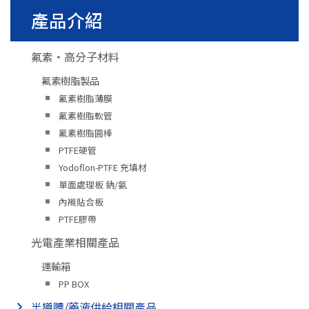
產品介紹
氟素・高分子材料
氟素樹脂製品
氟素樹脂薄膜
氟素樹脂軟管
氟素樹脂圓棒
PTFE硬管
Yodoflon-PTFE 充填材
單面處理板 鈉/氨
內襯貼合板
PTFE膠帶
光電產業相關產品
運輸箱
PP BOX
半導體/藥液供給相關產品