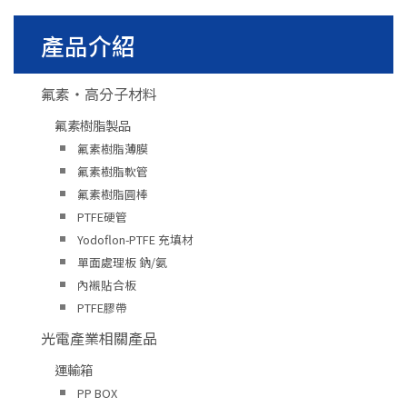
產品介紹
氟素・高分子材料
氟素樹脂製品
氟素樹脂薄膜
氟素樹脂軟管
氟素樹脂圓棒
PTFE硬管
Yodoflon-PTFE 充填材
單面處理板 鈉/氨
內襯貼合板
PTFE膠帶
光電產業相關產品
運輸箱
PP BOX