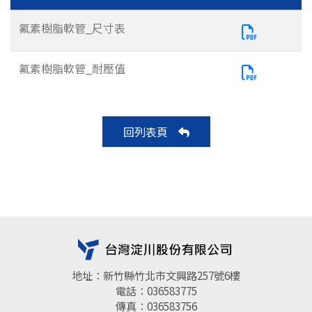
氟素樹脂軟管_尺寸表
氟素樹脂軟管_耐壓值
回列表頁
地址：新竹縣竹北市文興路257號6樓
電話：036583775
傳真：036583756