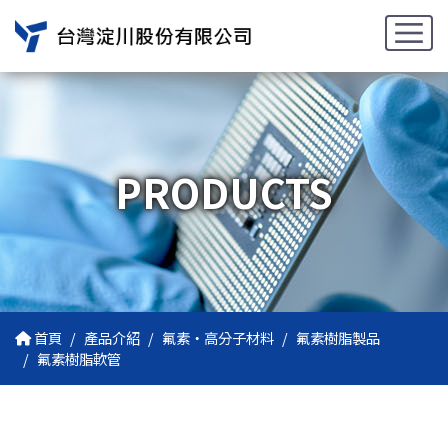
PRODUCTS
首頁
產品介紹
氟素・高分子材料
氟素樹脂製品
氟素樹脂軟管