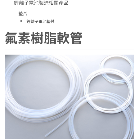
鋰離子電池製造相關產品
墊片
鋰離子電池墊片
氟素樹脂軟管