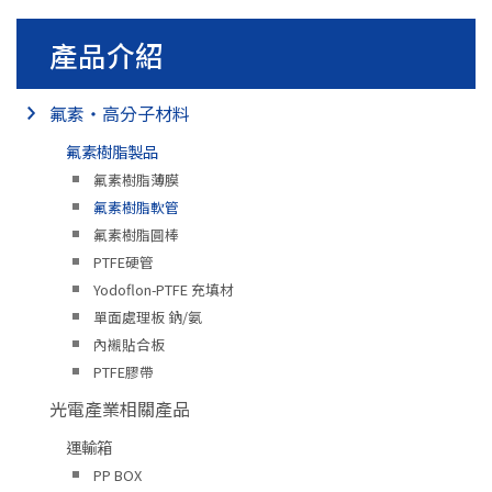
產品介紹
氟素・高分子材料
氟素樹脂製品
氟素樹脂薄膜
氟素樹脂軟管
氟素樹脂圓棒
PTFE硬管
Yodoflon-PTFE 充填材
單面處理板 鈉/氨
內襯貼合板
PTFE膠帶
光電產業相關產品
運輸箱
PP BOX