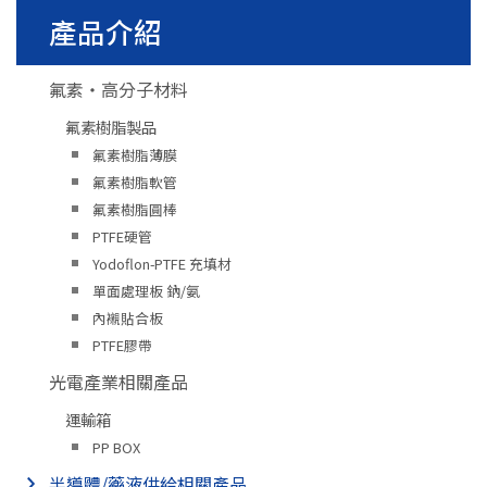
產品介紹
氟素・高分子材料
氟素樹脂製品
氟素樹脂薄膜
氟素樹脂軟管
氟素樹脂圓棒
PTFE硬管
Yodoflon-PTFE 充填材
單面處理板 鈉/氨
內襯貼合板
PTFE膠帶
光電產業相關產品
運輸箱
PP BOX
半導體/藥液供給相關產品