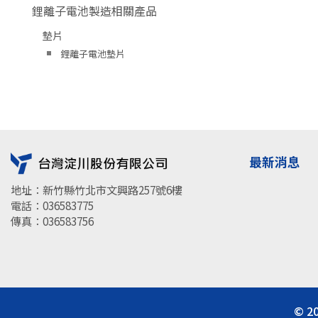
鋰離子電池製造相關產品
墊片
鋰離子電池墊片
最新消息
地址：新竹縣竹北市文興路257號6樓
電話：036583775
傳真：036583756
© 2