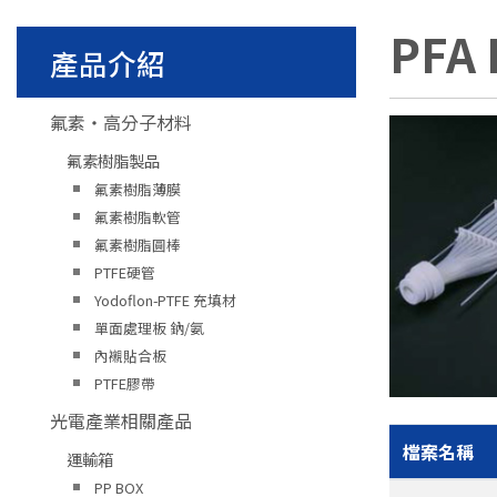
PFA
產品介紹
氟素・高分子材料
氟素樹脂製品
氟素樹脂薄膜
氟素樹脂軟管
氟素樹脂圓棒
PTFE硬管
Yodoflon-PTFE 充填材
單面處理板 鈉/氨
內襯貼合板
PTFE膠帶
光電產業相關產品
檔案名稱
運輸箱
PP BOX