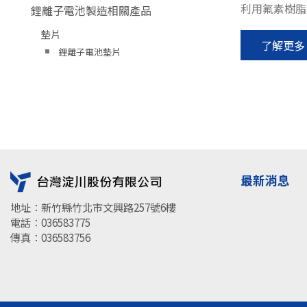
利用氟素樹脂
鋰離子電池製造相關產品
墊片
了解更多
鋰離子電池墊片
最新消息
地址：新竹縣竹北市文興路257號6樓
電話：036583775
傳真：036583756