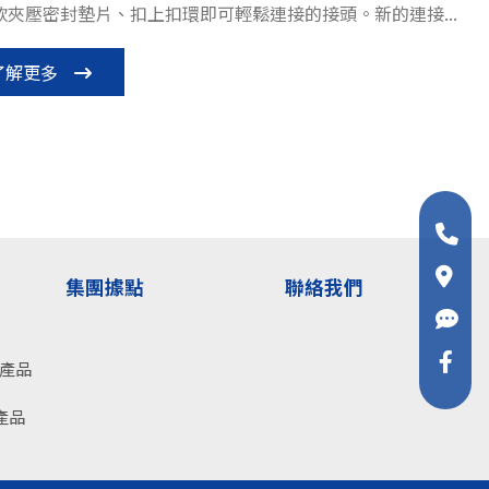
款夾壓密封墊片、扣上扣環即可輕鬆連接的接頭。新的連接...
了解更多
集團據點
聯絡我們
關產品
產品