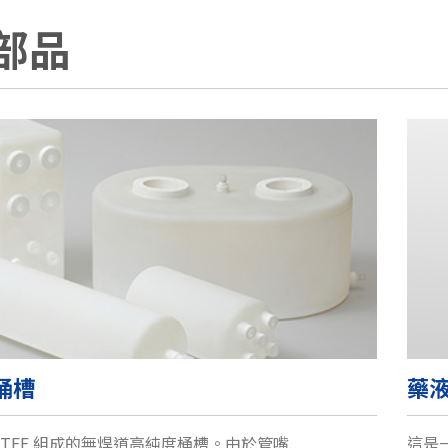
部品
桶槽
藥
 PTFE 組成的無焊道高純度桶槽。由於管嘴...
這是