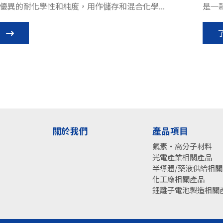
優異的耐化學性和純度，用作儲存和混合化學...
是一
關於我們
產品項目
氟素・高分子材料
光電產業相關產品
半導體/藥液供給相
化工廠相關產品
鋰離子電池製造相關