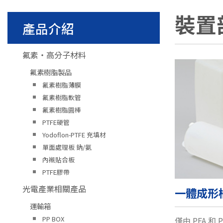
裝置
產品介紹
氟素・高分子材料
氟素樹脂製品
氟素樹脂薄膜
氟素樹脂軟管
氟素樹脂圓棒
PTFE硬管
Yodoflon-PTFE 充填材
單面處理板 鈉/氨
內襯貼合板
PTFE膠帶
光電產業相關產品
一體成形
運輸箱
PP BOX
僅由 PFA 和