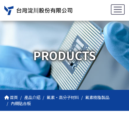
PRODUCTS
首頁
產品介紹
氟素・高分子材料
氟素樹脂製品
內襯貼合板