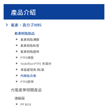
產品介紹
氟素・高分子材料
氟素樹脂製品
氟素樹脂薄膜
氟素樹脂軟管
氟素樹脂圓棒
PTFE硬管
Yodoflon-PTFE 充填材
單面處理板 鈉/氨
內襯貼合板
PTFE膠帶
光電產業相關產品
運輸箱
PP BOX